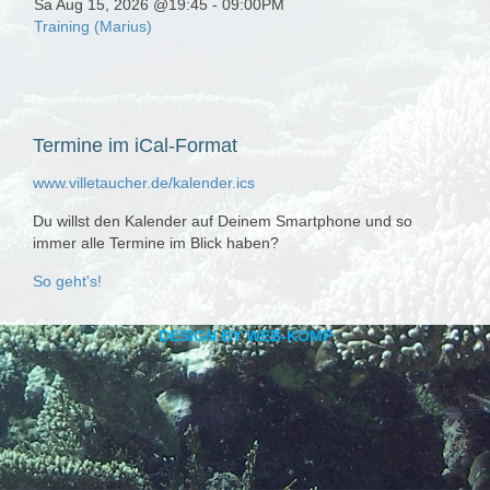
Sa Aug 15, 2026 @19:45
-
09:00PM
Training (Marius)
Termine
im iCal-Format
www.villetaucher.de/kalender.ics
Du willst den Kalender auf Deinem Smartphone und so
immer alle Termine im Blick haben?
So geht's!
DESIGN BY WEB-KOMP